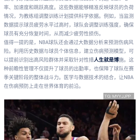
率、加速度和跳跃高度。这些数据能够精准反映球员的负荷
情况，为教练组调整训练计划提供科学依据。例如，当监测
数据提示球员疲劳水平过高时，球队会调整训练强度，确保
球员有充分恢复时间，从而减少疲劳性损伤。
值得一提的是，NBA球队还会通过大数据分析来预测伤病风
险。利用历史数据与球员个体信息，建立伤病预测模型，可
以提前识别出高风险群体并采取针对性措
人生就是博
施。这
种前瞻性管理不仅提升了球员的出勤率，也保障了球队在赛
季关键阶段的整体战斗力。医学与数据技术的结合，让NBA
在伤病预防上走在世界体育的前沿。