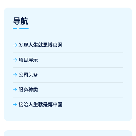
导航
发现
人生就是博官网
项目展示
公司头条
服务种类
接洽
人生就是博中国