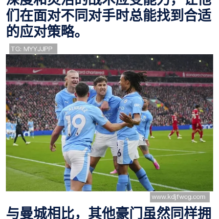
们在面对不同对手时总能找到合适
的应对策略。
与曼城相比，其他豪门虽然同样拥