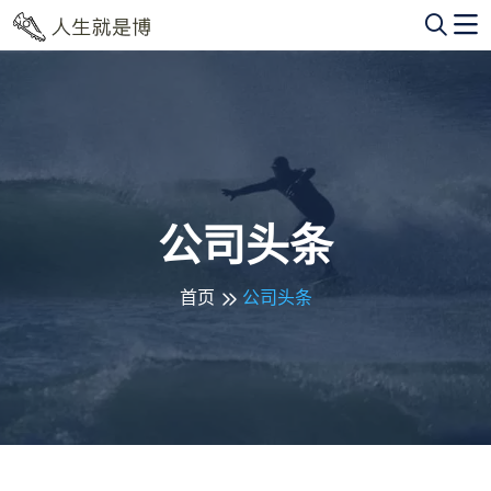
公司头条
首页
公司头条