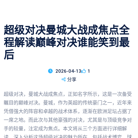
超级对决曼城大战成焦点全
程解读巅峰对决谁能笑到最
后
2026-04-13
1
分享
超级对决，曼城大战成焦点，正如名字所示，这是一次备受
瞩目的巅峰对决。曼城，作为英超的传统豪门之一，近年来
凭借强大的阵容和卓越的战术体系，逐渐在欧洲足坛占据了
一席之地。而此次与其他豪强的对决，尤其是与顶级竞争对
手的较量，注定成为焦点。本文将从三个方面进行详细解
读，深入分析这场超级对决的魅力所在，包括战术博弈、球