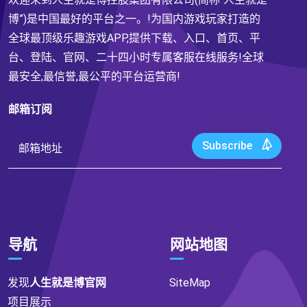
博”)是中国最好的平台之一。!为国内游戏玩家打造的
全球最顶级乐趣游戏APP,提供下载、入口、首页、平
台、登陆、官网、二十四小时专属客服在线服务!全球
最安全,最信誉,最公平的平台运营商!
邮箱订阅
Subscribe
导航
网站地图
发现
人生就是博官网
SiteMap
项目展示