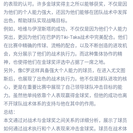
的表现的认可。许多金球奖得主之所以能够获奖，不仅是因
为他们的个人能力强大，还因为他们能够在团队战术中发挥
出色，帮助球队实现战略目标。
例如，哈维与伊涅斯塔的成功，不仅仅是因为他们个人能力
突出，更因为他们在巴萨的Tiki-Taka战术中完美配合。他们
在比赛中精确的传球、流畅的配合，以及不断创造的进攻机
会，充分展示了他们的战术执行力。而这种集体协作的精
神，也使得他们在金球奖评选中占据了一席之地。
另外，像C罗这样具备强大个人能力的球员，在进入尤文图
斯后，也展现了出色的战术执行力。他不仅是球队进攻的核
心，更是在重要比赛中展现了自己领导球队冲击目标的能
力。虽然他单纯依靠个人表现赢得金球奖，但他的成功也离
不开球队战术体系的支持与他在其中的作用。
总结：
本文通过对战术与金球奖之间关系的详细分析，展示了球员
如何通过战术执行和个人表现来冲击金球奖。球员在战术体