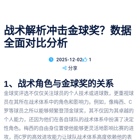
战术解析冲击金球奖？数据
全面对比分析
2025-12-02
1
分享
1、战术角色与金球奖的关系
金球奖评选不仅仅关注球员的个人技术或进球数，更重视球
员在其所在战术体系中的角色和影响力。例如，像梅西、C
罗等球员之所以能够频繁登顶金球奖，其不仅因为其卓越的
个人能力，还因为他们在各自球队的战术体系中扮演了决定
性角色。梅西的自由身位置使他能够更灵活地影响比赛的进
攻，而C罗的高效进攻能力让球队战术体系高度依赖他的表