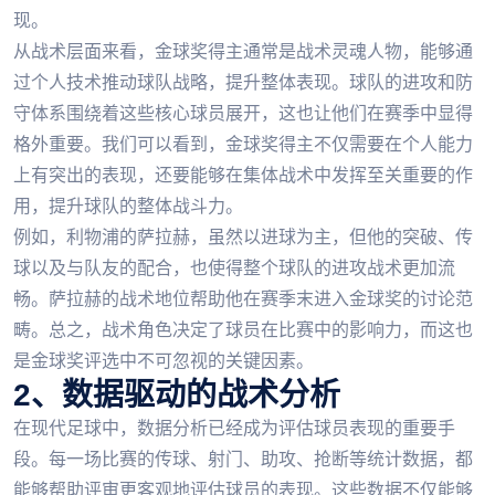
现。
从战术层面来看，金球奖得主通常是战术灵魂人物，能够通
过个人技术推动球队战略，提升整体表现。球队的进攻和防
守体系围绕着这些核心球员展开，这也让他们在赛季中显得
格外重要。我们可以看到，金球奖得主不仅需要在个人能力
上有突出的表现，还要能够在集体战术中发挥至关重要的作
用，提升球队的整体战斗力。
例如，利物浦的萨拉赫，虽然以进球为主，但他的突破、传
球以及与队友的配合，也使得整个球队的进攻战术更加流
畅。萨拉赫的战术地位帮助他在赛季末进入金球奖的讨论范
畴。总之，战术角色决定了球员在比赛中的影响力，而这也
是金球奖评选中不可忽视的关键因素。
2、数据驱动的战术分析
在现代足球中，数据分析已经成为评估球员表现的重要手
段。每一场比赛的传球、射门、助攻、抢断等统计数据，都
能够帮助评审更客观地评估球员的表现。这些数据不仅能够