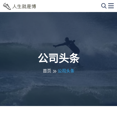
公司头条
首页
公司头条