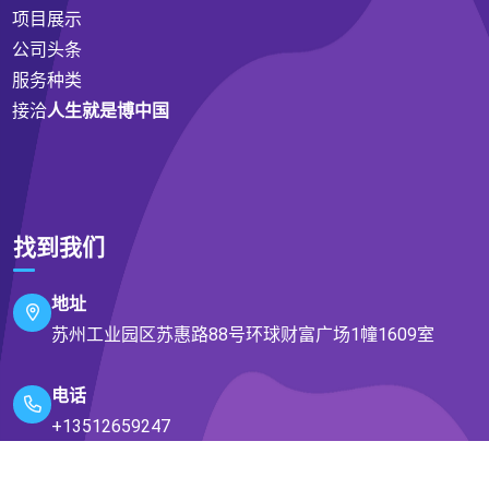
项目展示
公司头条
服务种类
接洽
人生就是博中国
找到我们
地址
苏州工业园区苏惠路88号环球财富广场1幢1609室
电话
+13512659247
邮箱