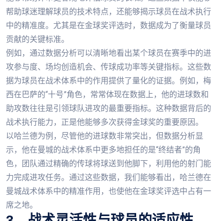
帮助球迷理解球员的技术特点，还能够揭示球员在战术执行
中的精准度。尤其是在金球奖评选时，数据成为了衡量球员
贡献的关键标准。
例如，通过数据分析可以清晰地看出某个球员在赛季中的进
攻参与度、场均创造机会、传球成功率等关键指标。这些数
据为球员在战术体系中的作用提供了量化的证据。例如，梅
西在巴萨的“十号”角色，常常体现在数据上，他的进球数和
助攻数往往是引领球队进攻的最重要指标。这种数据背后的
战术执行能力，正是他能够多次获得金球奖的重要原因。
以哈兰德为例，尽管他的进球数非常突出，但数据分析显
示，他在曼城的战术体系中更多地担任的是“终结者”的角
色，团队通过精确的传球将球送到他脚下，利用他的射门能
力完成进攻任务。通过这些数据，我们能够看出，哈兰德在
曼城战术体系中的精准作用，也使他在金球奖评选中占有一
席之地。
3、战术灵活性与球员的适应性