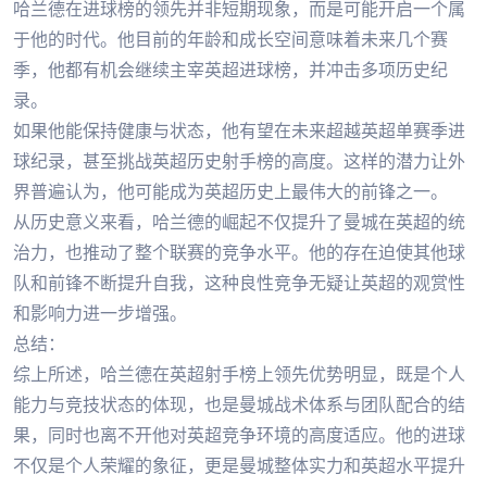
哈兰德在进球榜的领先并非短期现象，而是可能开启一个属
于他的时代。他目前的年龄和成长空间意味着未来几个赛
季，他都有机会继续主宰英超进球榜，并冲击多项历史纪
录。
如果他能保持健康与状态，他有望在未来超越英超单赛季进
球纪录，甚至挑战英超历史射手榜的高度。这样的潜力让外
界普遍认为，他可能成为英超历史上最伟大的前锋之一。
从历史意义来看，哈兰德的崛起不仅提升了曼城在英超的统
治力，也推动了整个联赛的竞争水平。他的存在迫使其他球
队和前锋不断提升自我，这种良性竞争无疑让英超的观赏性
和影响力进一步增强。
总结：
综上所述，哈兰德在英超射手榜上领先优势明显，既是个人
能力与竞技状态的体现，也是曼城战术体系与团队配合的结
果，同时也离不开他对英超竞争环境的高度适应。他的进球
不仅是个人荣耀的象征，更是曼城整体实力和英超水平提升