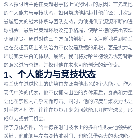
深入探讨哈兰德在英超射手榜上优势明显的原因：首先是他
的个人能力与竞技状态，如何帮助他超越其他前锋；其次是
曼城强大的战术体系与团队支持，为他提供了源源不断的进
球机会；最后是英超环境及竞争格局，使哈兰德的突出表现
更显珍贵。通过对这三个方面的剖析，可以清晰地看到哈兰
德在英超赛场上的统治力不仅仅是数据的累积，更是实力与
环境完美结合的体现。最终，我们将对哈兰德领先优势背后
的意义进行总结，并探讨他在未来可能创造的新传奇。
1、个人能力与竞技状态
哈兰德在进球榜上的优势首先源自他出色的个人能力。作为
现代中锋的代表，他不仅拥有出色的身体素质，身高和力量
让他在禁区内几乎无懈可击。同时，他的速度与爆发力也让
对手防不胜防，往往在短短几步之间就能甩开防守球员，形
成单刀或射门机会。
除了身体条件，哈兰德在射门技术上的多样性也是他领先的
关键。他能够用左右脚精准射门，也能凭借强大的头球能力